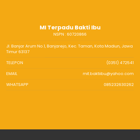
MI Terpadu Bakti Ibu
NSPN :
60720866
Jl. Banjar Arum No.1, Banjarejo, Kec. Taman, Kota Madiun, Jawa
Timur 63137
TELEPON
(0351) 472541
EMAIL
mit.baktiibu@yahoo.com
WHATSAPP
085232630262